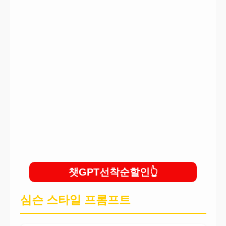
일본애니프롬프트
만화책프롬프트
피규어프롬프트
챗GPT선착순할인
심슨 스타일 프롬프트