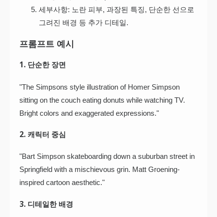
세부사항: 노란 피부, 과장된 특징, 단순한 선으로
그려진 배경 등 추가 디테일.
프롬프트 예시
1. 단순한 장면
"The Simpsons style illustration of Homer Simpson
sitting on the couch eating donuts while watching TV.
Bright colors and exaggerated expressions."
2. 캐릭터 중심
"Bart Simpson skateboarding down a suburban street in
Springfield with a mischievous grin. Matt Groening-
inspired cartoon aesthetic."
3. 디테일한 배경