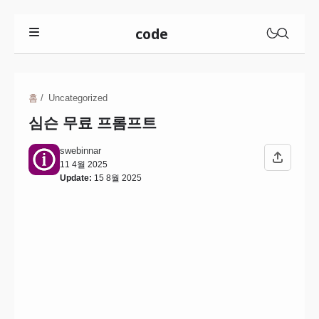
code
사주프롬프트
홈
Uncategorized
유튜브프롬프트
심슨 무료 프롬프트
그림체모음
기도문프롬프트
swebinnar
지브리프롬프트
HTML버튼코드
11 4월 2025
Update:
15 8월 2025
스누피프롬프트
HTML표코드
짱구프롬프트
HTML색상코드사이트
세일러문프롬프트
HTML색상페이지
심슨프롬프트
픽사프롬프트