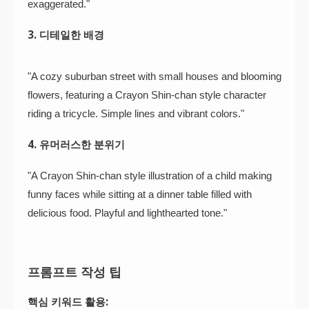
exaggerated."
3. 디테일한 배경
"A cozy suburban street with small houses and blooming
flowers, featuring a Crayon Shin-chan style character
riding a tricycle. Simple lines and vibrant colors."
4. 유머러스한 분위기
"A Crayon Shin-chan style illustration of a child making
funny faces while sitting at a dinner table filled with
delicious food. Playful and lighthearted tone."
프롬프트 작성 팁
핵심 키워드 활용: