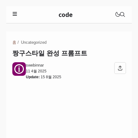
code
사주프롬프트
홈
Uncategorized
유튜브프롬프트
짱구스타일 완성 프롬프트
그림체모음
기도문프롬프트
swebinnar
지브리프롬프트
HTML버튼코드
11 4월 2025
Update:
15 8월 2025
스누피프롬프트
HTML표코드
짱구프롬프트
HTML색상코드사이트
세일러문프롬프트
HTML색상페이지
심슨프롬프트
픽사프롬프트