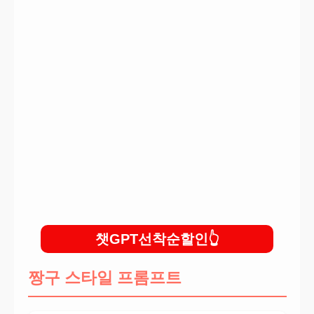
일본애니프롬프트
만화책프롬프트
피규어프롬프트
챗GPT선착순할인
짱구 스타일 프롬프트