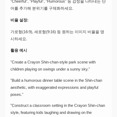
"Cheerful", "Playful", "Humorous" 등 감정을 나타내는 단
어를 추가해 분위기를 구체화하세요.
비율 설정:
가로형(16:9), 세로형(9:16) 등 원하는 이미지 비율을 명
시하세요.
활용 예시
"Create a Crayon Shin-chan-style park scene with
children playing on swings under a sunny sky."
"Build a humorous dinner table scene in the Shin-chan
aesthetic, with exaggerated expressions and playful
poses."
"Construct a classroom setting in the Crayon Shin-chan
style, featuring kids laughing and drawing on the